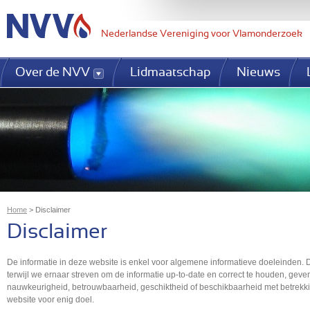
Jum
Nederlandse Vereniging voor Vlamonderzoek
Over de NVV
Lidmaatschap
Nieuws
Home
>
Disclaimer
U bent hier
Disclaimer
De informatie in deze website is enkel voor algemene informatieve doeleinden.
terwijl we ernaar streven om de informatie up-to-date en correct te houden, geven
nauwkeurigheid, betrouwbaarheid, geschiktheid of beschikbaarheid met betrekking
website voor enig doel.